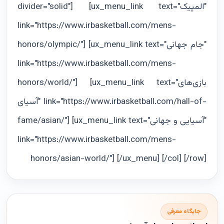
divider="solid"] [ux_menu_link text="المپیک"
link="https://www.irbasketball.com/mens-
honors/olympic/"] [ux_menu_link text="جام جهانی"
link="https://www.irbasketball.com/mens-
honors/world/"] [ux_menu_link text="بازی‌های
آسیای" link="https://www.irbasketball.com/hall-of-
fame/asian/"] [ux_menu_link text="آسیایی و جهانی"
link="https://www.irbasketball.com/mens-
honors/asian-world/"] [/ux_menu] [/col] [/row]
جایگاه معرفی