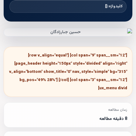
کلیدواژه:
[]
[row v_align="equal"] [col span="9" span__sm="12"]
[page_header height="150px" style="divided" align="right"
v_align="bottom" show_title="0" nav_style="simple" bg="315"
bg_pos="49% 28%"] [/col] [col span="3" span__sm="12"]
[ux_menu divid
زمان مطالعه
8 دقیقه مطالعه