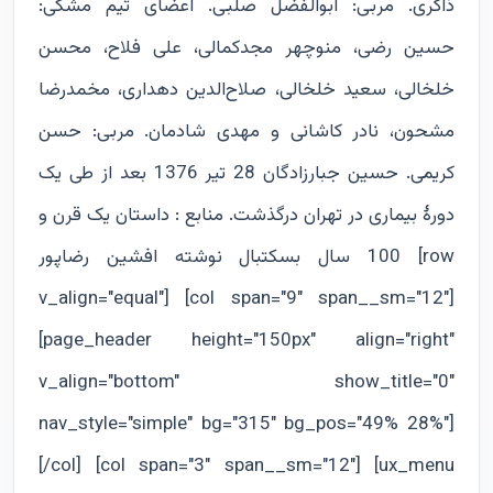
ذاکری. مربی: ابوالفضل صلبی. اعضای تیم مشکی:
حسین رضی، منوچهر مجدکمالی، علی فلاح، محسن
خلخالی، سعید خلخالی، صلاح‌الدین دهداری، مخمدرضا
مشحون، نادر کاشانی و مهدی شادمان. مربی: حسن
کریمی. حسین جبارزادگان 28 تیر 1376 بعد از طی یک
دورۀ بیماری در تهران درگذشت. منابع : داستان یک قرن و
100 سال بسکتبال نوشته افشین رضاپور [row
v_align="equal"] [col span="9" span__sm="12"]
[page_header height="150px" align="right"
v_align="bottom" show_title="0"
nav_style="simple" bg="315" bg_pos="49% 28%"]
[/col] [col span="3" span__sm="12"] [ux_menu