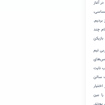
ما 18 امتیاز عقب افتادیم. در آغاز
حساسی،
 ادامه دو پنالتی هم گل کردم و سرانجام هند را با اختلاف 5 امتیاز بردیم.
ال برای انجام چند
بازیکن
بی تیم
ی شرکت در کلاس‌های
باب نایت
یک سالن
اختیار
ا بین
تالارهای تمرینی بودند.