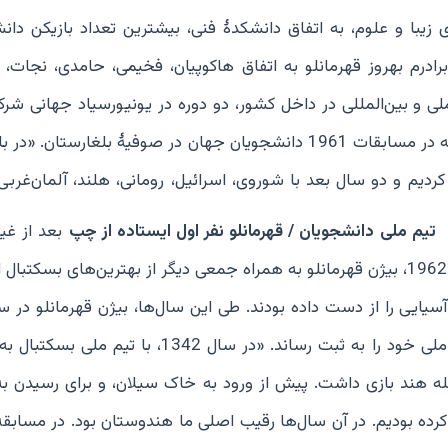
یبا و علوم، به اتفاق دانشکدۀ فنی، بیشترین تعداد بازیکن دان
برادرم بهروز قهرمانلو به اتفاق هاکوپیان، فخیمی، حامدی، نجات،
لی و بین‌المللی در داخل کشور، دو دوره در یونیورسیاد جهانی شرک
بار اول در بازی‌های جهانی 1959 تورین ایتالیا و دومین مرتبه در مسابقات 1961 دانشجویان جهان در صوفیۀ بلغارست
 کردیم و دو سال بعد با شوروی، اسرائیل، رومانی، هلند، آلمان‌غربی،
تیم ملی دانشجویان / قهرمانلو نفر اول ایستاده از چپ
بعد از غی
ملی بسکتبال در بازی‌های آسیایی سال‌های 1954، 1958 و 1962، بیژن قهرمانلو به همراه جمعی دیگر از بهترین‌های بسک
سیایی را از دست داده بودند. طی این سال‌ها، بیژن قهرمانلو در س
تیم ملی به سیلان (سریلانکا) و پاکستان و ترکیه، بازی‌های ملی خود را به ثبت رساند. «در سال 1342،
مله هند بازی داشت. پیش از ورود به خاک سیلان، و برای رسیدن به
ده بودیم. در آن سال‌ها رقیب اصلی ما هندوستان بود. در مسابقه 