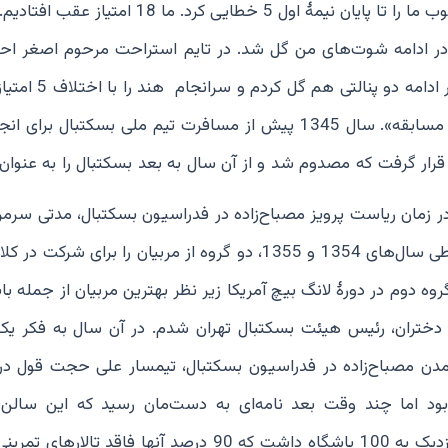
تیم، داوری بیش از اندازه ضعیف بود به طوری که بازیکنان خوب ما را تا پایان نیمۀ اول 5 خطایی کرد. 
 در ادامه شوت‌های من گل شد. در تایم استراحت مرحوم اصغر ا
سرمربی تیم ملی، به بچه‌های تیم گفت بدهید بیژن بزند! در
فردای روز بازی، روزنامه‌های کلمبو تیتر زدند؛ «قهرمانلو مرد مسابقه». سال 1345 پیش از مسافرت تیم ملی بسکتب
د قرار گرفت که مصدوم شد و از آن سال به بعد بسکتبال را به عنوان 
 زمان ریاست پرویز مصباح‌زاده در فدراسیون بسکتبال، مدتی سرمر
ملی دختران، مسئول کمیتۀ مربیان و دبیر فدراسیون بودم. طی سال‌های 1354 و 1355، دو گروه از مربیان را برا
دیم که خودم با گروه دوم در دورۀ لانگ بیچ آمریکا زیر نظر بهترین مربیان از جمله 
ربیگری در تیم ملی دختران، رئیس هیئت بسکتبال تهران شدم. در آن سال به فکر 
آمدن مصباح‌زاده در فدراسیون بسکتبال، تیمسار علی حجت قول در 
د اما چند وقت بعد نامه‌ای به دست‌مان رسید که این سالن ر
فدراسیون‌های مختلف تقسیم کرده‌اند. در آن زمان تهران، نزدیک به 100 باشگاه داشت که 90 درصد آنها فاقد 