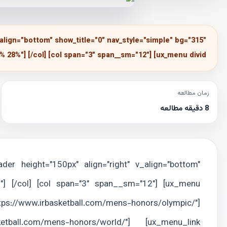
_align="bottom" show_title="0" nav_style="simple" bg="315"
 28%"] [/col] [col span="3" span__sm="12"] [ux_menu divid
زمان مطالعه
8 دقیقه مطالعه
der height="150px" align="right" v_align="bottom"
"] [/col] [col span="3" span__sm="12"] [ux_menu