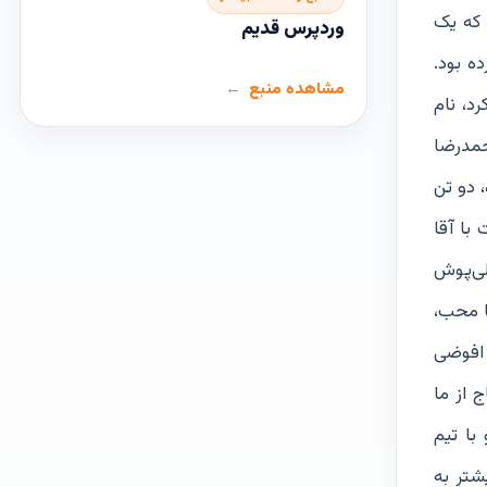
 آمد که یک
وردپرس قدیم
ه بود.
مشاهده منبع
د، نام
حمدرضا
 دو تن
با آقا
لی‌پوش
آقا محب،
 افوضی
 از ما
 ایران آمد. قهرمانلو با تیم
خودش بیشتر به