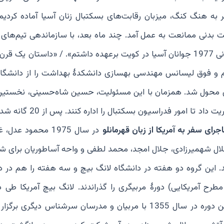
انۀ سفر به هنگ کنگ، میزبان رقابت‌های بسکتبال زنان آسیا آماده کردیم
بدنی ممانعت به عمل آمد. چند ماه بعد، با سازماندهی تیم‌های 
دختران و پسران، سرپرستی این تیم‌ها را در مسابقات قهرمانی 1977 جوانان آسیا در کویت برعهده داشتم». / «داستان
م و فوق لیسانس مهندسی بهسازی دانشکدۀ بهداشت را از دانشگاه
اب، مدیریت شهرداری منطقه 9 تهران به وی محول شد. همزمان با این مسئولیت، حسین شاه‌حسینی، نخ
سازمان تربیت بدنی بعد از انقلاب، به او و ناصر صدری مأموریت داد تا امو
جرای سفر به آمریکا از زبان قهرمانلو
در سال 1975 محمود عدل
ال شهمیرزادی، جلال امجد، محمد لطفی و واحه آساطوریان برای ش
گروه دو هفته در دانشگاه لانگ بیچ و سه هفته را هم در دانشگاه UCLA زیر نظر با
رح آمریکایی) دورۀ مربیگری را گذراندند. لانگ بیچ آمریکا طی د
میزبان مربیان بسکتبال ایران شد. بعد از سال 1354، دومین دوره در سال 1355 با مربیان و مدرسان سرشناس دی