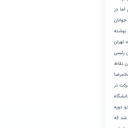
 اما در
جوانان
 یک قرن نوشته
 تهران
ستین رئیس
ر فدراسیون بسکتبال را اداره کنند. پس از 20 گانه شدن نقاط
، غلامرضا
رکت در
بی نایت،
و دوره
گری برگزار شد که