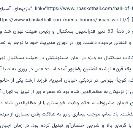
link="https://www.irbasketball.com/mens-honors/asian-] بیژن قهرمانلو؛ بازیک
باشگاهها، استان و در تیم ملی و تیم دانشجویان ایران. او در دهۀ 50 دبیر فدراسیون بسکتبال و رئیس هیئت تهرا
ی و انتقالی برعهده داشت. وی در دوران مدیریت خود با توجه به 
انات بسکتبال به ویژه در زمان مسئولیتش در هیئت بسکتبال تهرا
 یک قرن»
نوشته
افشین رضاپور
آمده است: «من در روزی به دنیا آ
/ 12 / 1317 در خیابان فرهنگ، کوچۀ بهرامی در نزدیکیِ خیابان امیریه. فرزند ارشد یکی از خا
نزدیکان به مظفرالدین شاه بود که همراه وی از تبریز به تهران آم
ای فرمان مشروطیت، حکم ولایت خوزستان را از مظفرالدین شاه 
ذشت. باد سام، موجب بیماری و رو به هلاکت رفتن بسیاری از مردم 
گرمای بالا و شرجی خفقان‌آور تبدیل کرده بود. در زمان اجبا