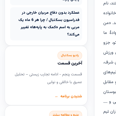
د، نام
 هستم...». از 7 برادر و خواهر خانواده
عملکرد بدون دفاع مربیان خارجی در
فدراسیون بسکتبال / چرا هر 6 ماه یک
د. «من
مربی به اسم «کمک به پایه‌ها» تغییر
دۀ ما
می‌کند؟
و، جزو
ن ورزش
رادیو بسکتبال
ن شرف،
آخرین قسمت
یم‌های
قسمت پنجم - ادامه تجارب زیستی – تحلیل
 مقابل
عمیق با خالقی و نوایی
بوستان
شنیدن برنامه
و ....
ایه‌گذاران تیم
منبع و مطالعه بیشتر