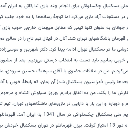
زش، به تیم «جوانان» پیوست. سال 1341، تیم ملی بسکتبال چکسلواکی برای انجام چند بازی تدارکاتی به ایران
ن در دستجات آزاد بازی می‌کرد اما توجۀ رسانه‌ها را به خود جلب کرد
 جوانان به عنوان تنها تیمی که مقابل میهمان خارجی خوب بازی کر
یم قهرمان باشگاههای تهران شد. آنان در فینال تیم تاج را در سالن م
 ما در بسکتبال تهران ادامه پیدا کرد. دکتر شهریور و موسی‌زاده،
تیم خوبی بمانیم باید دست به انتخاب درستی می‌زدیم. بعد از مشورت 
تخاب می‌کردیم. من در ملاقات حضوی با آقای سرهنگ حسین سرودی، م
راسیون فوتبال (بعدها رئیس فدراسیون بسکتبال شد) آن زمان، که رابطۀ خوبی با 
ارش ما را بکند. من به اتفاق برادرم بهروز، سیاوش انشاء و مرحوم
 دوباره و این بار با دارایی در بازی‌های باشگاههای تهران، تیم تاج
شکست خورد...». در بحبوحۀ مسابقات باشگاهی تهران، تیم ملی بسکتبال چکسلواکی در سال 1341 به
دانشگاه تهران مقابل چکسلواکی بازی کرد و با شوت‌های راه دور 13 امتیاز گرفت. بیژن قهرمانلو در دوران بسکتبال 