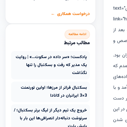
text="بازی‌های آسیای" link="https://www.irbasketball.com/hall-of-fame/asian/"] [ux_menu_link text="آسیایی و جهانی"
درخواست همکاری
ن مدارس،
ن شد و بعد از
ادامه مطالعه
تخصص و
مطالب مرتبط
ن بود.
پادکست؛ «سر داده در سکوت…» | روایت
یک مدیر که رفت و بسکتبال را تنها
مدم که
نگذاشت
نواده‌های
د و با
بسکتبال فراتر از مرزها؛ اولین تورنمنت
3×3 ایرانیان در کانادا
در دست
در این
خروج یک تیم دیگر از لیگ برتر بسکتبال؛ /
سرنوشت دنباله‌دار انصرافی‌ها این بار با
ری شدن
پایش پارت