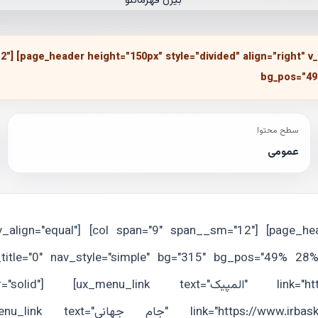
2"] [page_header height="150px" style="divided" align="right" v
bg_pos="49%
سطح محتوا
عمومی
v_align="equal"] [col span="9" span__sm="12"] [page_hea
title="0" nav_style="simple" bg="315" bg_pos="49% 28%
divider="solid"] [ux_menu_link text="المپیک" ://www.irbasketball.com/mens-honors/olympic
[ux_menu_link text="جام جهانی" ball.com/mens-honors/world/"] [ux_menu_link