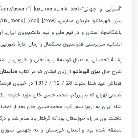
world/"] [/ux_menu] [/col] [/row
انقلاب، سرپرستی فدراسیون بسکتبال را زمان ادارۀ شورای
رشتۀ تحصیلی به دنبال توسعۀ زیرساختی و افزودن بر امک
شرح حال
بیژن قهرمانلو
از زبان ایشان که در کتاب
«داستان
فرداش عید شد! متولد 28 
قدیمی تهران که پدربزرگم، محمدحسن خان مؤید خلوت، یکی از 
شاه ایران به اروپا سفر کرد. محمدحسن خان بعد از امض
داشت. وی در راه خوزستان بود که گرفتار باد سام شد و درگ
منطقه شده بود و استان خوزستان را به جهنمی سوزان با 