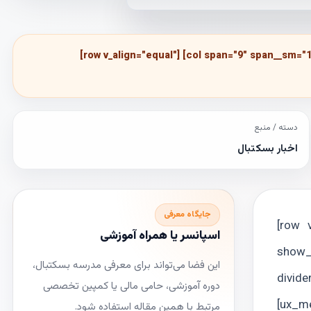
[row v_align="equal"] [col span="9" span__sm="1
دسته / منبع
اخبار بسکتبال
جایگاه معرفی
[row 
اسپانسر یا همراه آموزشی
show_
این فضا می‌تواند برای معرفی مدرسه بسکتبال،
link="https/"]
دوره آموزشی، حامی مالی یا کمپین تخصصی
link="https://www.irbasket
مرتبط با همین مقاله استفاده شود.