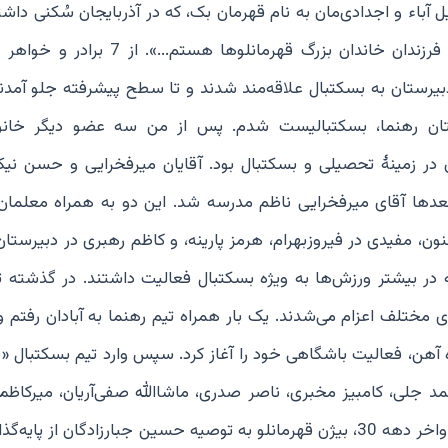
 آباء و اجدادی‌مان به نام قهرمان بک، که در آذربایجان سُکنی داشتن
فامیلی‌مان را قهرمانلو گذاشت. من، بیژن قهرمانلو یکی از فرزندان خاندان بزرگ قهرمانلوها
در دبیرستان به بسکتبال علاقه‌مند شدند و تا سطح پیشرفته جلو آمدن
ان رهنما، بسکتبالیست شدم. پس از من سه عضو دیگر خانوا
 در زمینۀ تحصیلی و بسکتبال بود. آقایان میرفخرایی و حسن نیک
بعدها آقای میرفخرایی ناظم مدرسه شد. این دو به همراه معلما
ون، مفیدی در فیروزبهرام، هرمز پارینه، و کاظم رهبری در دبیرستا
ه در بیشتر ورزش‌ها به ویژه بسکتبال فعالیت داشتند. در گذشته ت
مختلف اعزام می‌شدند. یک بار همراه تیم رهنما به آبادان رفتم و
اه‌ آهن، فعالیت باشگاهی خود را آغاز کرد. سپس وارد تیم بسکتبال «
 جلی، کامبیز مخبری، ناصر صدری، ماشاالله صفی‌آریان، میرکاظمی 
پس از سال‌ها بازی در بوستان ورزش، این تیم منحل شد و اواخر دهه 30، بیژن قهرمانلو به توصیه حسین جبارزادگان از پ