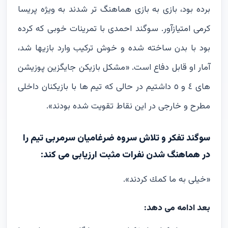
برده بود، بازى به بازى هماهنگ تر شدند به ويژه پريسا
كرمى امتيازآور. سوگند احمدى با تمرينات خوبى كه كرده
بود با بدن ساخته شده و خوش تركيب وارد بازيها شد،
آمار او قابل دفاع است. «مشكل بازيكن جايگزين پوزيشن
هاى ٤ و ٥ داشتيم در حالى كه تيم ها با بازيكنان داخلى
مطرح و خارجى در اين نقاط تقويت شده بودند».
سوگند تفكر و تلاش سروه ضرغاميان سرمربى تيم را
در هماهنگ شدن نفرات مثبت ارزيابى مى كند:
«خيلى به ما كمك كردند».
بعد ادامه مى دهد: