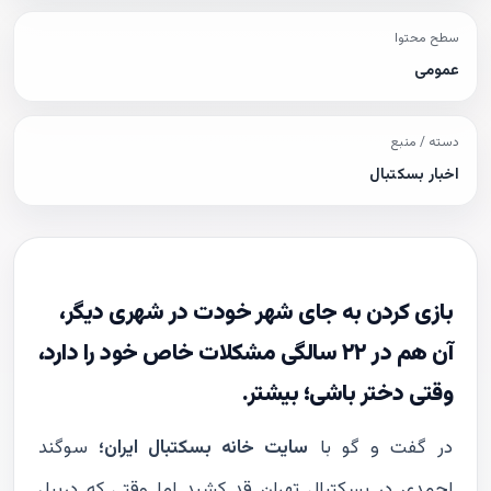
سطح محتوا
عمومی
دسته / منبع
اخبار بسکتبال
بازى كردن به جاى شهر خودت در شهرى ديگر،
آن هم در ٢٢ سالگى مشكلات خاص خود را دارد،
وقتى دختر باشى؛ بيشتر.
در گفت و گو با
سايت خانه بسكتبال ايران؛
سوگند
احمدى در بسكتبال تهران قد كشيد اما وقتى كه دريبل