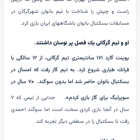
راست و چپش را شناخت با تيم بانوان شهرگرگان در
مسابقات بسكتبال بانوان باشگاههاى ايران بازى كرد.
او و تيم گرگانى يك فصل پر نوسان داشتند.
پوينت گارد ١٧١ سانتيمترى تيم گرگانى، از ١٢ سالگى با
فرانك طيارى شروع كرد.
به تيم گاز رفت كه امسال در
بسكتبال بانوان حاضر شد اما بدون سوگند.
«٧ سال در
سوپرليگ براى گاز بازى كردم».
جدايى از تيمى كه ٧
سال در آنجا بازى كردى سخت است اما سوگند احمدى
رفت تا بسكتبال را در سطحى ديگر تجربه كند.