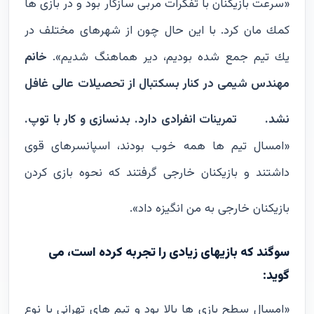
«سرعت بازيكنان با تفكرات مربى سازگار بود و در بازى ها
كمك مان كرد. با اين حال چون از شهرهاى مختلف در
يك تيم جمع شده بوديم، دير هماهنگ شديم».
خانم
مهندس شيمى در كنار بسكتبال از تحصيلات عالى غافل
نشد.
تمرينات انفرادى دارد. بدنسازى و كار با توپ.
«امسال تيم ها همه خوب بودند، اسپانسرهاى قوى
داشتند و بازيكنان خارجى گرفتند كه نحوه بازى كردن
بازيكنان خارجى به من انگيزه داد».
سوگند كه بازيهاى زيادى را تجربه كرده است، مى
گويد:
«امسال سطح بازى ها بالا بود و تيم هاى تهرانى با نوع