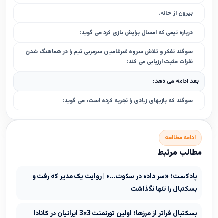
بيرون از خانه.
درباره تيمى كه امسال برايش بازى كرد مى گويد:
سوگند تفكر و تلاش سروه ضرغاميان سرمربى تيم را در هماهنگ شدن
نفرات مثبت ارزيابى مى كند:
بعد ادامه مى دهد:
سوگند كه بازيهاى زيادى را تجربه كرده است، مى گويد:
ادامه مطالعه
مطالب مرتبط
پادکست؛ «سر داده در سکوت…» | روایت یک مدیر که رفت و
بسکتبال را تنها نگذاشت
بسکتبال فراتر از مرزها؛ اولین تورنمنت 3×3 ایرانیان در کانادا