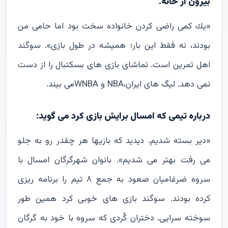
بيرون از خانه.
«يك كمى راضى كردن خانواده سخت بود اما حامى من
بودند، نه فقط اين بار؛ هميشه در طول بازى». سوگند
اهل تمرين است. تماشاى بازى هاى بسكتبال را از دست
نمى دهد. ليگ هاى ايران،NBA و WNBAمى بيند.
درباره تيمى كه امسال برايش بازى كرد مى گويد:
«دير بسته شديم. ديديد كه بازيها هر چقدر رو به جلو
مى رفت بهتر مى شديم». بانوان شهرگرگان امسال با
سروه ضرغاميان صعود به جمع ٨ تيم را برنامه ريزى
كرده بودند. سوگند بازى هاى خوبى كرد همين طور
سوخته سرايى. دختران كُردى كه سروه با خود به گرگان