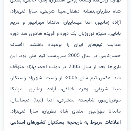
بهارک زرین‌قبا، رکسانا روحی آهنگران، زهره خالقی، مِقدی
شاه نظریان،بنفشه دهقان،مینا شریفی، سارا غنی‌نژاد،
آزاده زمانپور، ادنا عیساییان، ماندانا مهرانپور و مریم
بابایی. منیژه نوروزیان یک دوره و فریده هادوی سه دوره
هدایت تیم‌های ایران را برعهده داشتند. افسانه
حسن‌نایبی در سال 2005 سرپرست تیم ملی بود. این
بازی‌ها بعد از سال 2005 در دولت احمدی‌نژاد متوقف
شد. عکس تیم سال 2005: از راست: شهرزاد راستکار،
مینا شریفی، زهره خالقی، آزاده زمانپور، مونیکا
موقریان‌پور، شایسته متشرعی، ادنا (تینا) عیساییان،
ماندانا مهرانپور، مقدی شاه نظریان، سارا غنی‌نژاد.
اطلاعات مربوط به تاریخچه بسکتبال کشورهای اسلامی