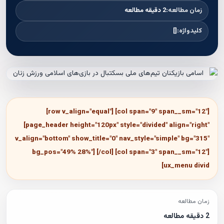
زمان مطالعه:
2 دقیقه مطالعه
کلیدواژه:
[]
[row v_align="equal"] [col span="9" span__sm="12"]
[page_header height="120px" style="divided" align="right"
v_align="bottom" show_title="0" nav_style="simple" bg="315"
bg_pos="49% 28%"] [/col] [col span="3" span__sm="12"]
[ux_menu divid
زمان مطالعه
2 دقیقه مطالعه