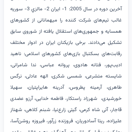
آخرین دوره در سال 2005: 1- ايران 2- مالزي 3- سوريه
غالب تیم‌های شرکت کننده را میهمانانی از کشورهای
همسایه و جمهوری‌های استقلال یافته از شوروی سابق
تشکیل می‌دادند. برخی بازیکنان ایران در ادوار مختلف
رقابت‌های بسکتبال بازی‌های کشورهای اسلامی: ناهید
ادیب‌پور، فتانه هادوی، پروانه عباسی، ندا شامرانی،
شایسته متشرعی، شمسی شکری، الهه عادلی، نرگس
طاهری، آرمینه پطروس، آدرینه هایراپتیان، سهیلا
خورشیدی، شهرزاد راستکار، فاطمه خدایی، آرزو عضدی
قاجار، آنی شاه کرمی، گیتی زارع‌نیا، شبنم کلاهی، شهناز
علیزاده، ریتا آسادوریان، فروزنده زرآور، فیروزه روشن‌آسا،