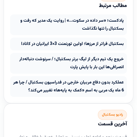
مطالب مرتبط
پادکست؛ «سر داده در سکوت…» | روایت یک مدیر که رفت و
بسکتبال را تنها نگذاشت
بسکتبال فراتر از مرزها؛ اولین تورنمنت 3×3 ایرانیان در کانادا
خروج یک تیم دیگر از لیگ برتر بسکتبال؛ / سرنوشت دنباله‌دار
انصرافی‌ها این بار با پایش پارت
عملکرد بدون دفاع مربیان خارجی در فدراسیون بسکتبال / چرا هر
6 ماه یک مربی به اسم «کمک به پایه‌ها» تغییر می‌کند؟
رادیو بسکتبال
آخرین قسمت
قسمت پنجم - ادامه تجارب زیستی – تحلیل عمیق با خالقی و نوایی