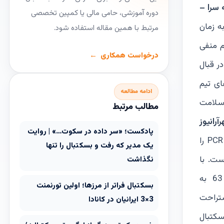
‌سرا –
دوره آموزشی، حامی مالی یا کمپین تخصصی
به زمان
مرتبط با همین مقاله استفاده شود.
م منفی
درخواست همکاری
ر قبال
ای تیم
ادامه مطالعه
 سلامت
مطالب مرتبط
آرانیوز
پادکست؛ «سر داده در سکوت…» | روایت
گفته: «تیم صومعه سرا اعلام کرد که تست کرونا برای تیم‌شان آورده‌اند و من هم قبول کردم و به تعداد اعضای تیم تست PCR را
یک مدیر که رفت و بسکتبال را تنها
ست. با
نگذاشت
استناد به این گواهی‌ها بازی بین صومعه‌سرا و آتشی را شروع کردیم». بازی اول در مرحله پلی‌آف بین دو تیم با نتیجه 66 – 63 به
بسکتبال فراتر از مرزها؛ اولین تورنمنت
ستراحت
3×3 ایرانیان در کانادا
کتبال