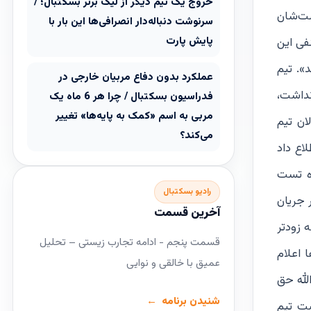
خروج یک تیم دیگر از لیگ برتر بسکتبال؛ /
 سرا جواب تست‌شان
سرنوشت دنباله‌دار انصرافی‌ها این بار با
پایش پارت
فی این
». تیم
عملکرد بدون دفاع مربیان خارجی در
 نداشت،
فدراسیون بسکتبال / چرا هر 6 ماه یک
مربی به اسم «کمک به پایه‌ها» تغییر
ان تیم
می‌کند؟
اع داد
داخت ۸ میلیون تومان دوباره تست
رادیو بسکتبال
 جریان
آخرین قسمت
 زودتر
قسمت پنجم - ادامه تجارب زیستی – تحلیل
 اعلام
عمیق با خالقی و نوایی
لله حق
شنیدن برنامه
ست تیم