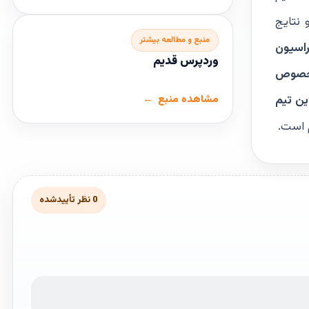
فته 4 بار تست داده‌اند و نتایج
منبع و مطالعه بیشتر
راسیون
وردپرس قدیم
ر خصوص
ین تیم
مشاهده منبع
 است.
0 نظر تأییدشده