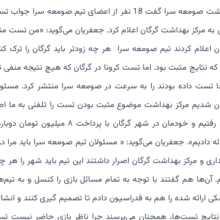
استان گلستان با ناظر بازی تماس گرفت و از قول مرکز بهداشت صومعه سرا گفت 18 نفر از اعضای تیم صومعه
 به مرکز بهداشت گرگان اعلام کرد. جعفریان می‌گوید: «من تست من
ن اعلام کردند تیم صومعه سرا هر چه زودتر باید گرگان را ترک کند
ده بود که نتایج مثبت بود. اما تست کرونا در گرگان که هیچ نتیجه منفی
آنجا تست داده بودند را به سرعت در صومعه سرا منتشر کرد. مسئول
گان شدیم مرکز بهداشت موضوع مثبت بودن تست را تلفنی به ما اطل
که ما قبول نکردیم. ما سه روز زودتر از مسابقات به گرگان رفتیم و خودمان در شهر گرگان با پر
ئه دادیم». جعفریان می‌گوید: « مسئولان تیم صومعه سرا باید مرا در
داری و مرکز بهداشت گرگان اصرار داشتند این تیم باید شهر را هر چه
ن‌ها هم گفتند با توجه به تمام مسائل بازی را کنسل و به تیم‌ها
ی ارائه شده را هم به فدراسیون دادم تا تصمیم گیری کنند و انشاا
ز نتایج تست‌ها، همچنان می‌پرسند چرا ناظر بازی حاضر نیست ت