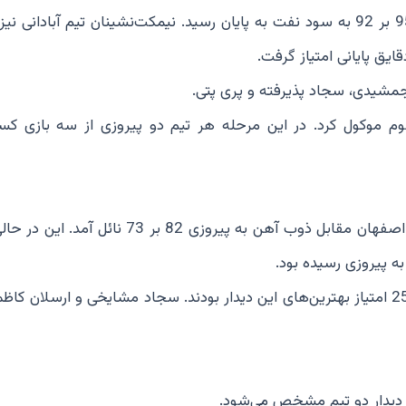
درخشش محمد شهریان، سعید داورپناه و نوید رضایی‌فر 95 بر 92 به سود نفت به پایان رسید. نیمکت‌نشینان تیم آبادا
یق پایانی امتیاز گرفت.
جمشیدی، سجاد پذیرفته و پری پتی.
وم موکول کرد. در این مرحله هر تیم دو پیروزی از سه بازی ک
همچنین کاله مازندران نیز در دیداری غیرقابل پیش بینی در اصفهان مقابل ذوب آهن به پیروزی 82 
 به پیروزی رسیده بود.
میثم میرزایی با 15 امتیاز و 16 ریباند و متین آقاجانپور با 25 امتیاز بهترین‌های این دیدار بودند. سجاد مشایخی و ارسلا
ن دیدار دو تیم مشخص می‌شود.