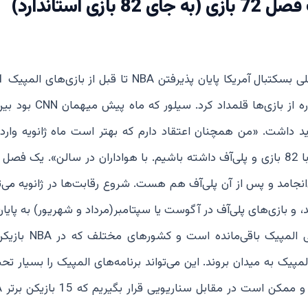
است. لیگ همچنین به دنبال اجرای یک فصل 72 بازی (به جای 82 بازی استاندارد)
فرصتی برای آماده‌سازی تیم ملی بسکتبال آمریکا در این دوره از باز
ی شروع NBA در فصل جدید تردید داشت. «من همچنان اعتقاد دارم که بهتر است ماه ژانویه و
هدف ما برای فصل آینده این است که یک فصل استاندارد با 82 بازی و پلی‌آف داشته باشیم. با هواداران در سالن». 
ل می‌انجامد و پس از آن پلی‌آف هم هست. شروع رقابت‌ها در ژانویه می‌ت
، و بازی‌های پلی‌آف در آگوست یا سپتامبر(مرداد و شهریور) به پایان
زمان برگزاری المپیک اول مرداد است. چهار مرحله انتخابی 
پیک به میدان بروند. این می‌تواند برنامه‌های المپیک را بسیار تحت