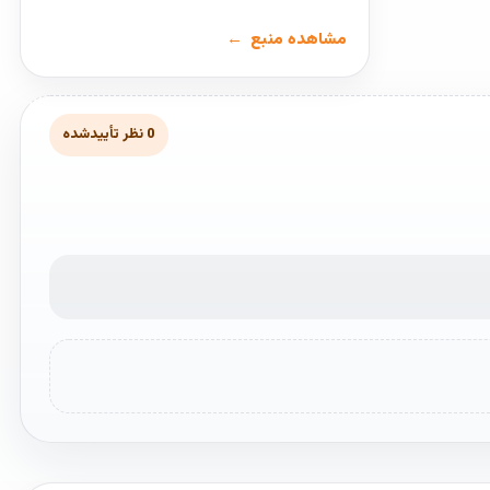
مشاهده منبع
0 نظر تأییدشده