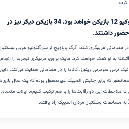
کرد».
فهرست ایالات متحده برای بازی‌های المپیک توکیو 12 بازیکن خواهد بود. 34 بازیکن دیگر نیز در
لمپیک توکیو یا در مقدماتی مربیگری کنند: گرگ پاپاویچ از سن‌آنتونیو مربی بسکتبا
نتا به او کمک خواهند کرد. مایک براون، مربیگری نیجریه را انجام
نیک نرس سرمربی رپتورز، کانادا را در مقدماتی هدایت می‌کند. «این
مانطور که برای جنبش المپیک غیرمعمول بوده که یک سال بازی‌ه
تا ملاحظات این دو رقابت‌ها را با هم ترکیب کنیم». ایالات متحده، ن
بلاً به مسابقات بسکتبال مردان المپیک راه یافتند.