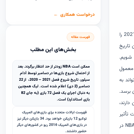
درخواست همکاری
، آدام سیلور، رئیس اتحادیۀ ملی بسکتبال آمریکا پایان پذیرفتن NBA تا قبل از بازی‌های المپیک 2021 را
فهرست مقاله
ی‌ها قلمداد کرد. سیلور که ماه پیش میهمان ‌CNN بود بین تاریخ
بخش‌های این مطلب
ارد شویم.
ممکن است NBA زودتر از حد انتظار برگردد. بعد
یک فصل معمول
از احتمال شروع بازی‌ها در دسامبر توسط آدام
واند به
سیلور، تاریخ شروع فصل 2021 – 2020، از 22
دسامبر (2 دی) اعلام شده است. لیگ همچنین
 برسد.
به دنبال اجرای یک فصل 72 بازی (به جای 82
بازی استاندارد) است.
المپیک باقی‌مانده است و کشورهای مختلف که در NBA بازیکن دارند،
فهرست ایالات متحده برای بازی‌های المپیک
 تأثیر
توکیو 12 بازیکن خواهد بود. 34 بازیکن دیگر نیز
قرار دهد. سیلور می‌گوید: «بازیکنان بزرگ زیادی وجود دارند و ممکن است در مقابل سناریویی قرار بگیریم که 15 بازیکن برتر NBA در
در بازی‌های المپیک 2016 ریو در کشورهای دیگر
حضور داشتند.