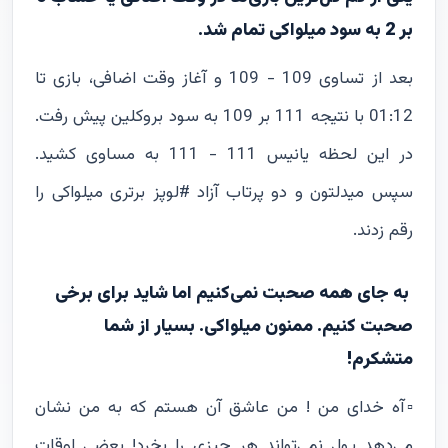
بر 2 به سود میلواکی تمام شد.
بعد از تساوی 109 - 109 و آغاز وقت اضافی، بازی تا
01:12 با نتیجه 111 بر 109 به سود بروکلین پیش رفت.
در این لحظه یانیس 111 - 111 به مساوی کشید.
سپس میدلتون و دو پرتاب آزاد #لوپز برتری میلواکی را
رقم زدند.
به جای همه صحبت نمی‌کنیم اما شاید برای برخی
صحبت کنیم. ممنون میلواکی. بسیار از شما
متشکرم!
▫️آه خدای من ! من عاشق آن هستم که به من نشان
می‌دهد پول نمی‌تواند هر چیزی را بخرد! بعضی اوقات