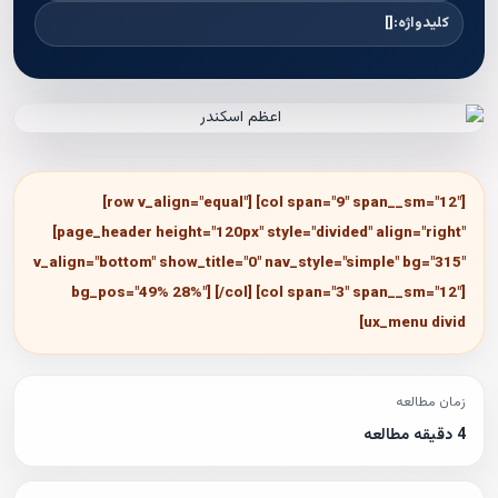
کلیدواژه:
[]
[row v_align="equal"] [col span="9" span__sm="12"]
[page_header height="120px" style="divided" align="right"
v_align="bottom" show_title="0" nav_style="simple" bg="315"
bg_pos="49% 28%"] [/col] [col span="3" span__sm="12"]
[ux_menu divid
زمان مطالعه
4 دقیقه مطالعه