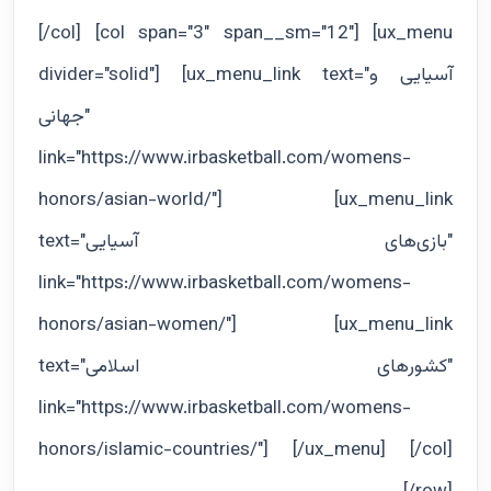
[/col] [col span="3" span__sm="12"] [ux_menu
divider="solid"] [ux_menu_link text="آسيايى و
جهانى"
link="https://www.irbasketball.com/womens-
honors/asian-world/"] [ux_menu_link
text="بازی‌های آسیایی"
link="https://www.irbasketball.com/womens-
honors/asian-women/"] [ux_menu_link
text="كشورهاى اسلامى"
link="https://www.irbasketball.com/womens-
honors/islamic-countries/"] [/ux_menu] [/col]