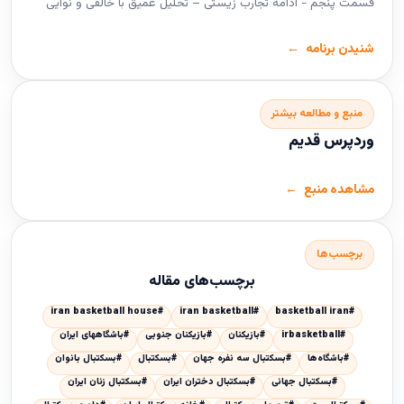
قسمت پنجم - ادامه تجارب زیستی – تحلیل عمیق با خالقی و نوایی
شنیدن برنامه
منبع و مطالعه بیشتر
وردپرس قدیم
مشاهده منبع
برچسب‌ها
برچسب‌های مقاله
#iran basketball house
#iran basketball
#basketball iran
#irbasketball
#بازیکنان
#بازیکنان جنوبی
#باشگاههای ایران
#باشگاه‌ها
#بسكتبال سه نفره جهان
#بسکتبال
#بسکتبال بانوان
#بسکتبال جهانی
#بسکتبال دختران ایران
#بسکتبال زنان ایران