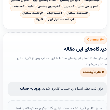
#بسکتبالیست
#تیم ملی بسکتبال
#خانه بسکتبال ایران
#داوری بسکتبال
#داوری بین الملل
#سرمربی
#فدراسیون بسکتبال
#فیبا
#مسابقات
#مسابقات بسکتبال
#نارسینا تهران
#پادکست بسکتبال
#پادکست بسکتبال ایران
#کرونا
Community
دیدگاه‌های این مقاله
پرسش‌ها، نقدها و تجربه‌های مرتبط با این مطلب پس از تأیید مدیر
منتشر می‌شوند.
0 نظر تأییدشده
برای ثبت نظر، ابتدا وارد حساب کاربری شوید.
ورود به حساب
هنوز نظری تأیید نشده است. اولین گفت‌وگوی محترمانه را شما