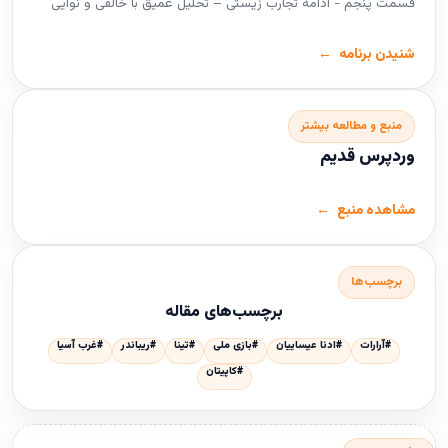
قسمت پنجم - ادامه تجارب زیستی – تحلیل عمیق با خالقی و نوایی
شنیدن برنامه
منبع و مطالعه بیشتر
وردپرس قدیم
مشاهده منبع
برچسب‌ها
برچسب‌های مقاله
#آرارات
#ادنا عیساییان
#بازی ملی
#تینا
#ریباندر
#غرب آسیا
#کاپیتان