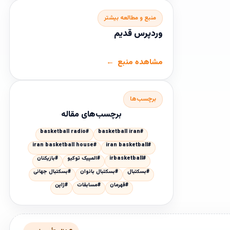
منبع و مطالعه بیشتر
وردپرس قدیم
مشاهده منبع
برچسب‌ها
برچسب‌های مقاله
#basketball radio
#basketball iran
#iran basketball house
#iran basketball
#irbasketball
#المپیک توکیو
#بازیکنان
#بسکتبال
#بسکتبال بانوان
#بسکتبال جهانی
#قهرمان
#مسابقات
#ژاپن